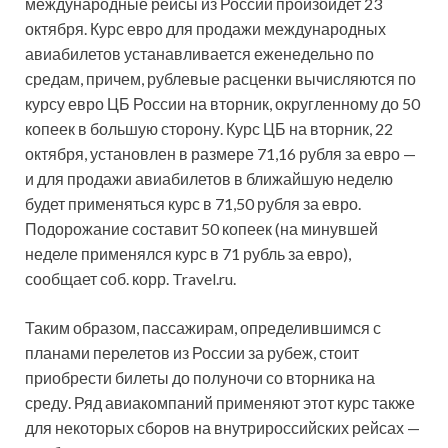
международные рейсы из России произойдет 23
октября. Курс евро для продажи международных
авиабилетов устанавливается еженедельно по
средам, причем, рублевые расценки
вычисляются по
курсу евро ЦБ России на вторник, округленному до 50
копеек в большую сторону. Курс ЦБ на вторник, 22
октября, установлен в размере 71,16 рубля за евро —
и для продажи авиабилетов в ближайшую неделю
будет применяться курс в 71,50 рубля за евро.
Подорожание составит 50 копеек (на минувшей
неделе применялся курс в 71 рубль за евро),
сообщает соб. корр. Travel.ru.
Таким образом, пассажирам, определившимся с
планами перелетов из России за рубеж, стоит
приобрести билеты до полуночи со вторника на
среду. Ряд авиакомпаний применяют этот курс также
для некоторых сборов на внутрироссийских рейсах —