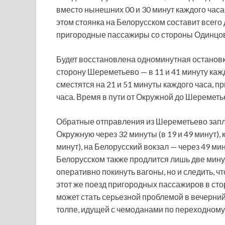
вместо нынешних 00 и 30 минут каждого часа 
этом стоянка на Белорусском составит всего 
пригородные пассажиры со стороны Одинцово
Будет восстановлена одноминутная остановк
сторону Шереметьево — в 11 и 41 минуту ка
сместятся на 21 и 51 минуты каждого часа, п
часа. Время в пути от Окружной до Шереметье
Обратные отправления из Шереметьево запла
Окружную через 32 минуты (в 19 и 49 минут), 
минут), на Белорусский вокзал — через 49 мин
Белорусском также продлится лишь две минут
оперативно покинуть вагоны, но и следить, 
этот же поезд пригородных пассажиров в ст
может стать серьезной проблемой в вечерний 
толпе, идущей с чемоданами по переходному