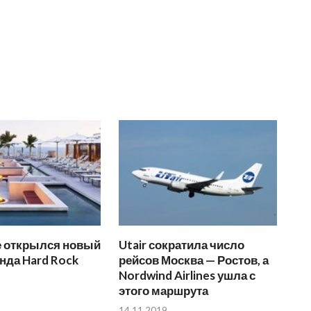
е открылся новый
Utair сократила число
нда Hard Rock
рейсов Москва — Ростов, а
Nordwind Airlines ушла с
этого маршрута
14.11.2019