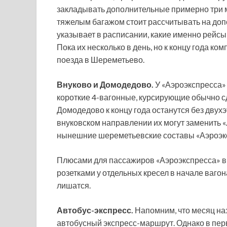
закладывать дополнительные примерно три 
тяжелым багажом стоит рассчитывать на доп
указывает в расписании, какие именно рейсы
Пока их несколько в день, но к концу года 
поезда в Шереметьево.
Внуково и Домодедово.
У «Аэроэкспресса» 
короткие 4-вагонные, курсирующие обычно с
Домодедово к концу года останутся без дву
внуковском направлении их могут заменить «
нынешние шереметьевские составы «Аэроэк
Плюсами для пассажиров «Аэроэкспресса» в 
розетками у отдельных кресел в начале ваго
лишатся.
Автобус-экспресс.
Напомним, что месяц на
автобусный экспресс-маршрут. Однако в пе