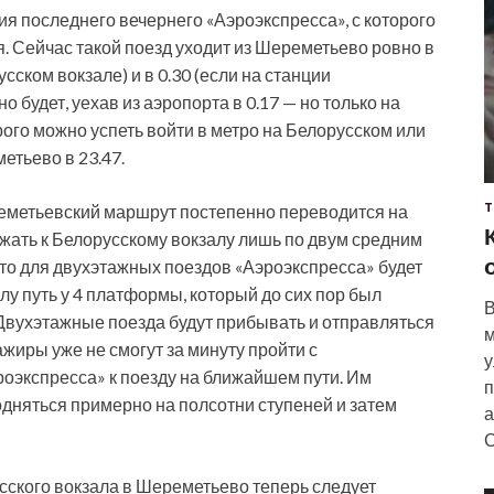
я последнего вечернего «Аэроэкспресса», с которого
я. Сейчас такой поезд уходит из Шереметьево ровно в
сском вокзале) и в 0.30 (если на станции
о будет, уехав из аэропорта в 0.17 — но только на
рого можно успеть войти в метро на Белорусском или
етьево в 23.47.
еметьевский маршрут постепенно переводится на
Т
жать к Белорусскому вокзалу лишь по двум средним
что для двухэтажных поездов «Аэроэкспресса» будет
у путь у 4 платформы, который до сих пор был
В
Двухэтажные поезда будут прибывать и отправляться
м
жиры уже не смогут за минуту пройти с
у
оэкспресса» к поезду на ближайшем пути. Им
п
одняться примерно на полсотни ступеней и затем
а
С
усского вокзала в Шереметьево теперь следует