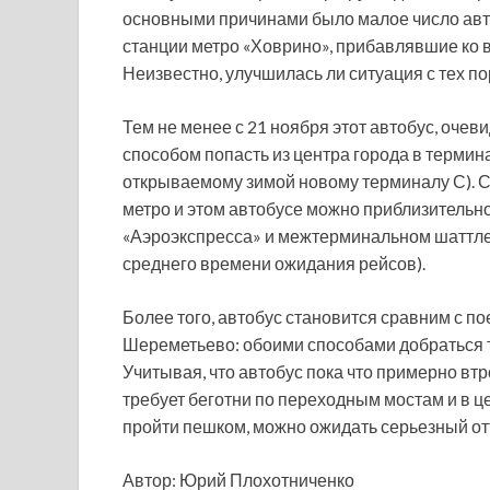
основными причинами было малое число авто
станции метро «Ховрино», прибавлявшие ко в
Неизвестно, улучшилась ли ситуация с тех по
Тем не менее с 21 ноября этот автобус, очев
способом попасть из центра города в термин
открываемому зимой новому терминалу С). Ср
метро и этом автобусе можно приблизительно 
«Аэроэкспресса» и межтерминальном шаттле 
среднего времени ожидания рейсов).
Более того, автобус становится сравним с п
Шереметьево: обоими способами добраться т
Учитывая, что автобус пока что примерно вт
требует беготни по переходным мостам и в ц
пройти пешком, можно ожидать серьезный от
Автор: Юрий Плохотниченко