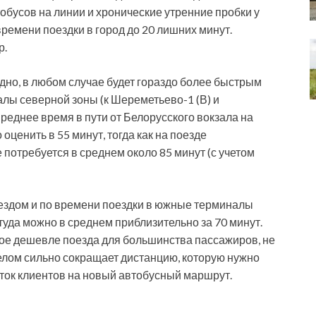
бусов на линии и хронические утренние пробки у
ремени поездки в город до 20 лишних минут.
р.
идно, в любом случае будет гораздо более быстрым
алы северной зоны (к Шереметьево-1 (В) и
еднее время в пути от Белорусского вокзала на
оценить в 55 минут, тогда как на поезде
потребуется в среднем около 85 минут (с учетом
оездом и по времени поездки в южные терминалы
уда можно в среднем приблизительно за 70 минут.
рое дешевле поезда для большинства пассажиров, не
елом сильно сокращает дистанцию, которую нужно
ток клиентов на новый автобусный маршрут.