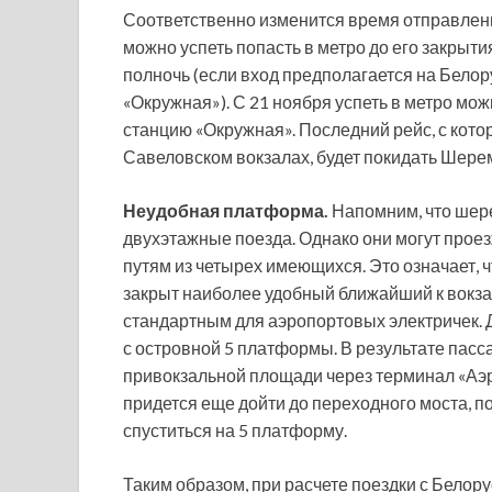
Соответственно изменится время отправлени
можно успеть попасть в метро до его закрыти
полночь (если вход предполагается на Белору
«Окружная»). С 21 ноября успеть в метро можн
станцию «Окружная». Последний рейс, с кото
Савеловском вокзалах, будет покидать Шерем
Неудобная платформа.
Напомним, что шер
двухэтажные поезда. Однако они могут проез
путям из четырех имеющихся. Это означает, 
закрыт наиболее удобный ближайший к вокзал
стандартным для аэропортовых электричек. 
с островной 5 платформы. В результате пасса
привокзальной площади через терминал «Аэр
придется еще дойти до переходного моста, п
спуститься на 5 платформу.
Таким образом, при расчете поездки с Белор