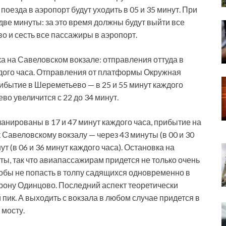
поезда в аэропорт будут уходить в 05 и 35 минут. При
две минуты: за это время должны будут выйти все
 и сесть все пассажиры в аэропорт.
а на Савеловском вокзале: отправления оттуда в
ждого часа. Отправления от платформы Окружная
рибытие в Шереметьево — в 25 и 55 минут каждого
во увеличится с 22 до 34 минут.
нированы в 17 и 47 минут каждого часа, прибытие на
к Савеловскому вокзалу — через 43 минуты (в 00 и 30
ут (в 06 и 36 минут каждого часа). Остановка на
ы, так что авиапассажирам придется не только очень
чтобы не попасть в толпу садящихся одновременно в
орону Одинцово. Последний аспект теоретически
пик. А выходить с вокзала в любом случае придется в
 мосту.