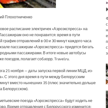
Э
рий Плохотниченко
Ф
с
овое расписание электричек «Аэроэкспресса» на
н
Пассажирам оно не понравится: время в пути
е
й график отправлений в 00 и 30 минут каждого часа
п
вокзале пассажирам «Аэроэкспресса» придется бегать
с
городными пассажирами. В итоге новые автобусы
з
 поездов, полагает соб.корр. Travel.ru.
рга 21 ноября — даты запуска первой линии МЦД, из-
». С этого дня время в пути между Белорусским
минут вместо нынешних 35 (плюс значительно дольше
а Белорусском).
етьевские поезда «Аэроэкспресса» будут ходить не
нцово. Время отправления с Белорусского изменится: