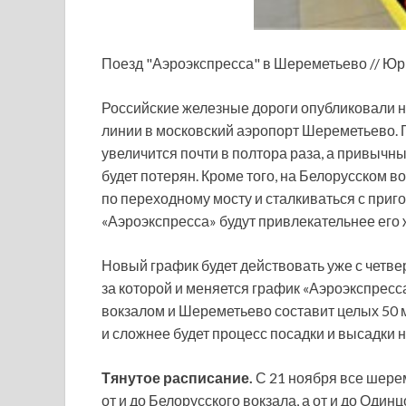
Поезд "Аэроэкспресса" в Шереметьево // Ю
Российские железные дороги опубликовали н
линии в московский аэропорт Шереметьево. 
увеличится
почти в полтора раза, а привычны
будет потерян. Кроме того, на Белорусском 
по переходному мосту и сталкиваться с при
«Аэроэкспресса» будут привлекательнее его же
Новый график будет действовать уже с четве
за которой и меняется график «Аэроэкспресса
вокзалом и Шереметьево составит целых 50 
и сложнее будет процесс посадки и высадки н
Тянутое расписание.
С 21 ноября все шерем
от и до Белорусского вокзала, а от и до Оди