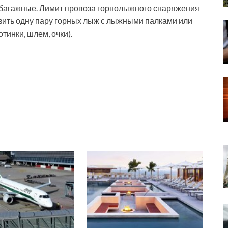
збагажные. Лимит провоза горнолыжного снаряжения
зить одну пару горных лыж с лыжными палками или
инки, шлем, очки).