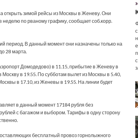
Э
на открыть зимой рейсы из Москвы в Женеву. Они
в неделю по рваному графику, сообщает соб.корр.
Ф
с
н
ний период. В данный момент они назначены только на
е
до 28 марта.
п
с
аэропорт Домодедово) в 11.15, прибытие в Женеву в
з
в Москву в 19.55. По субботам вылет из Москвы в 5.40,
осквы в 17.10, из Женевы в 19.55. На линии будет
авляет в данный момент 17184 рубля без
рублей с багажом и выбором. Тарифы в одну сторону
ственно.
едоставляющих бесплатный провоз горнолыжного