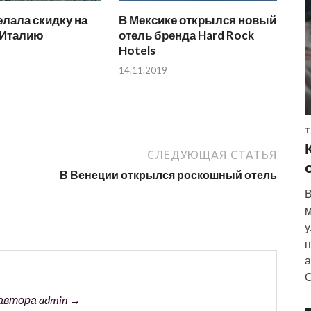
делала скидку на
В Мексике открылся новый
 Италию
отель бренда Hard Rock
Hotels
14.11.2019
Т
СЛЕДУЮЩАЯ СТАТЬЯ
В Венеции открылся роскошный отель
В
м
у
п
а
С
автора admin →