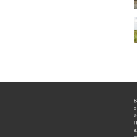
В
о
и
П
в