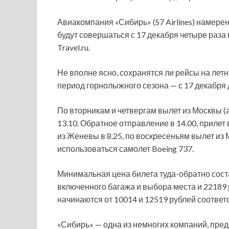
Авиакомпания «Сибирь» (S7 Airlines) намере
будут совершаться с 17 декабря четыре раза 
Travel.ru.
Не вполне ясно,
сохранятся ли рейсы на лет
период горнолыжного сезона — с 17 декабря 
По вторникам и четвергам вылет из Москвы (
13.10. Обратное отправление в 14.00, прилет 
из Женевы в 8.25, по воскресеньям вылет из М
использоваться самолет Boeing 737.
Минимальная цена билета туда-обратно сост
включенного багажа и выбора места и 22189 
начинаются от 10014 и 12519 рублей соответ
«Сибирь» — одна из немногих компаний, пр