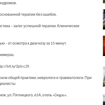
индромов.
боснованной терапии без ошибок.
стика – залог успешной терапии. Клинические
 – от осмотра к диагнозу за 15 минут.
римерах.
://bit.ly/2ptcc2S
ачи общей практики, неврологи и травматологи. При
циалисты.
онеж, ул. Пятницкого, 65А, отель «Degas».