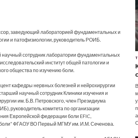
ессор, заведующий лабораторией фундаментальных и
гии и патофизиологии, руководитель РОИБ.
ий научный сотрудник лаборатории фундаментальных
Т
исследовательский институт общей патологии и
ого общества по изучению боли.
оцент кафедры нервных болезней и нейрохирургии
В
тарший научный сотрудник Клиники изучения и
м
рургии им. Б.В. Петровского, член Президиума
у
п
ИБ), руководитель комитета по организации
а
ния Европейской федерации боли EFIC,
С
боли” ФГАОУ ВО Первый МГМУ им. И.М. Сеченова.