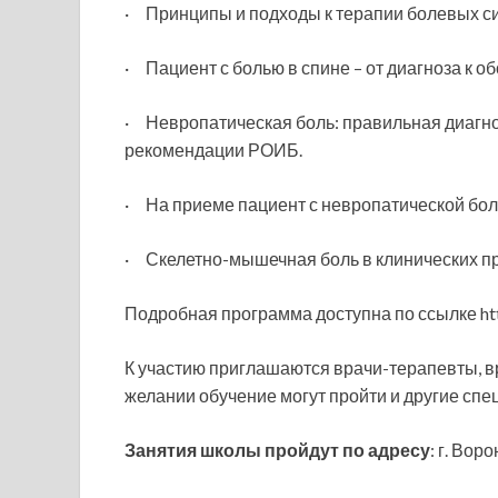
· Принципы и подходы к терапии болевых с
· Пациент с болью в спине – от диагноза к о
· Невропатическая боль: правильная диагно
рекомендации РОИБ.
· На приеме пациент с невропатической болью
· Скелетно-мышечная боль в клинических п
Подробная программа доступна по ссылке http
К участию приглашаются врачи-терапевты, вр
желании обучение могут пройти и другие спе
Занятия школы пройдут по адресу
: г. Вор