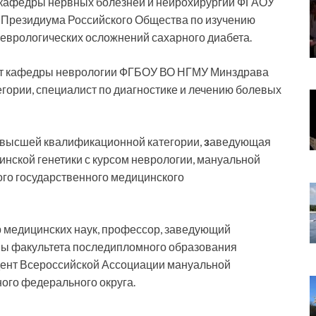
нт кафедры нервных болезней и нейрохирургии ФГАОУ
 Президиума Российского Общества по изучению
неврологических осложнений сахарного диабета.
ент кафедры неврологии ФГБОУ ВО НГМУ Минздрава
гории, специалист по диагностике и лечению болевых
ч высшей квалификационной категории,
з
аведующая
инской генетики с курсом неврологии, мануальной
го государственного медицинского
 медицинских наук, профессор, заведующий
ы факультета последипломного образования
идент Всероссийской Ассоциации мануальной
ого федерального округа.