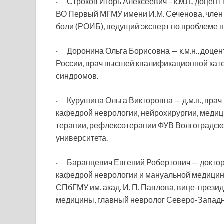
· Строков Игорь Алексеевич – к.м.н., доце
ВО Первый МГМУ имени И.М. Сеченова, член
боли (РОИБ), ведущий эксперт по проблеме 
· Доронина Ольга Борисовна — к.м.н., доц
России, врач высшей квалификационной кате
синдромов.
· Курушина Ольга Викторовна — д.м.н., вра
кафедрой неврологии, нейрохирургии, медиц
терапии, рефлексотерапии ФУВ Волгоградско
университета.
· Баранцевич Евгений Робертович — доктор
кафедрой неврологии и мануальной медицин
СПбГМУ им. акад. И. П. Павлова, вице-през
медицины, главный невролог Северо-Западн