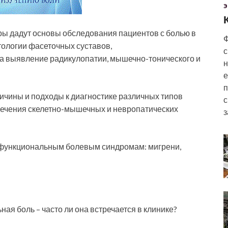
Э
ы дадут основы обследования пациентов с болью в
Ф
тологии фасеточных суставов,
с
на выявление радикулопатии, мышечно-тонического и
н
е
п
ичины и подходы к диагностике различных типов
с
лечения скелетно-мышечных и невропатических
з
сфункциональным болевым синдромам: мигрени,
ая боль – часто ли она встречается в клинике?