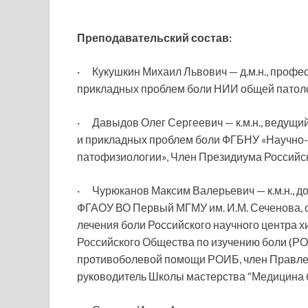
Преподавательский состав:
· Кукушкин Михаил Львович — д.м.н., проф
прикладных проблем боли НИИ общей патоло
· Давыдов Олег Сергеевич — к.м.н., ведущ
и прикладных проблем боли ФГБНУ «Научно-
патофизиологии», Член Президиума Российск
· Чурюканов Максим Валерьевич — к.м.н., д
ФГАОУ ВО Первый МГМУ им. И.М. Сеченова, с
лечения боли Российского научного центра хи
Российского Общества по изучению боли (РО
противоболевой помощи РОИБ, член Правле
руководитель Школы мастерства “Медицина 