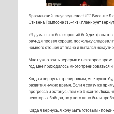
Бразильский полусредневес UFC Висенте Люк
Стивена Томпсона (15-4-1), планирует вернут
«Я думаю, это был хороший бой для фанатов.
раунд я провел хорошо,
поскольку следовал п
немного отошел от плана и пытался нокаутиро
Мне нужно взять перерыв и некоторое время
год, мне приходилось много тренироваться и ч
Когда я вернусь к тренировкам, мне нужно бу
развития нужно время. Если я сразу же приму 
прогресса и останусь тем же Висенте Люке, ч
некоторых бойцов, но у него явно были пробл
Когда я вернусь, я хочу быть готовым к поедин