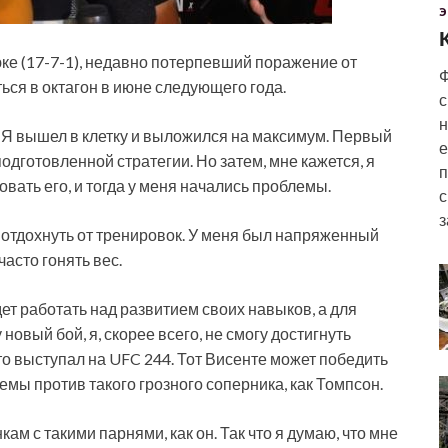
Э
е (17-7-1), недавно потерпевший поражение от
Ф
ься в октагон в июне следующего года.
с
н
 Я вышел в клетку и выложился на максимум. Первый
е
одготовленной стратегии. Но затем, мне кажется, я
п
вать его, и тогда у меня начались проблемы.
с
з
 отдохнуть от тренировок. У меня был напряженный
асто гонять вес.
дет работать над развитием своих навыков, а для
новый бой, я, скорее всего, не смогу достигнуть
то выступал на UFC 244. Тот Висенте может победить
емы против такого грозного соперника, как Томпсон.
кам с такими парнями, как он. Так что я думаю, что мне