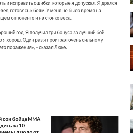
ь и исправить ошибки, которые я допускал. Я дрался
ровел, готовясь к боям. У меня не было время на
щем оппоненте и на сгонке веса.
роший год. Я получил три бонуса за лучший бой
о я хорош. Один раз я проиграл очень сильному
его поражения», – сказал Люке.
 сон бойца MMA
едить за 10
Приемы дзюдо от