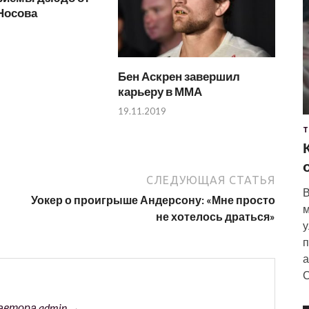
Носова
Бен Аскрен завершил
карьеру в ММА
19.11.2019
Т
СЛЕДУЮЩАЯ СТАТЬЯ
В
Уокер о проигрыше Андерсону: «Мне просто
м
не хотелось драться»
у
п
а
С
автора admin →