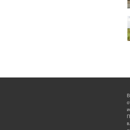
В
о
и
П
в