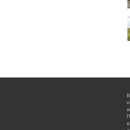
В
о
и
П
в