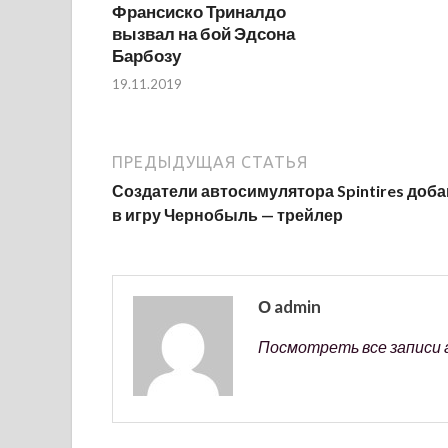
Франсиско Триналдо
вызвал на бой Эдсона
Барбозу
19.11.2019
ПРЕДЫДУЩАЯ СТАТЬЯ
Создатели автосимулятора Spintires доба
в игру Чернобыль — трейлер
О admin
Посмотреть все записи 