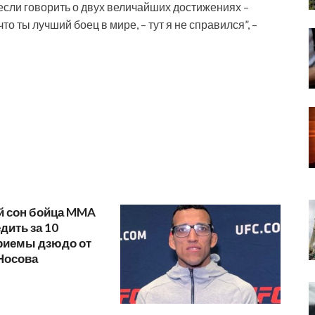
 если говорить о двух величайших достижениях –
то ты лучший боец в мире, – тут я не справился”, –
 сон бойца MMA
едить за 10
Приемы дзюдо от
Носова