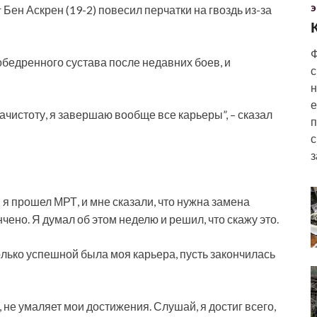
Бен Аскрен (19-2) повесил перчатки на гвоздь из-за
Э
Ф
бедренного сустава после недавних боев, и
с
н
е
ачистоту, я
завершаю вообще все карьеры”, – сказал
п
с
з
 прошел МРТ, и мне сказали, что нужна замена
чено. Я думал об этом неделю и решил, что скажу это.
олько успешной была моя карьера, пусть закончилась
, не умаляет мои достижения. Слушай, я достиг всего,