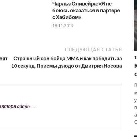
Чарльз Оливейра: «Я не
боюсь оказаться в партере
с Хабибом»
18.11.2019
СЛЕДУЮЩАЯ СТАТЬЯ
вят
Страшный сон бойца MMA и как победить за
Т
10 секунд. Приемы дзюдо от Дмитрия Носова
В
м
у
автора admin →
п
а
С