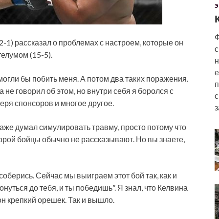
Э
Ф
-1) рассказал о проблемах с настроем, которые он
с
елумом (15-5).
н
е
могли бы побить меня. А потом два таких поражения.
п
а не говорил об этом, но внутри себя я боролся с
с
еря спонсоров и многое другое.
з
даже думал симулировать травму, просто потому что
оторой бойцы обычно не рассказывают. Но вы знаете,
соберись. Сейчас мы выиграем этот бой так, как и
уться до тебя, и ты победишь”. Я знал, что Келвина
он крепкий орешек. Так и вышло.