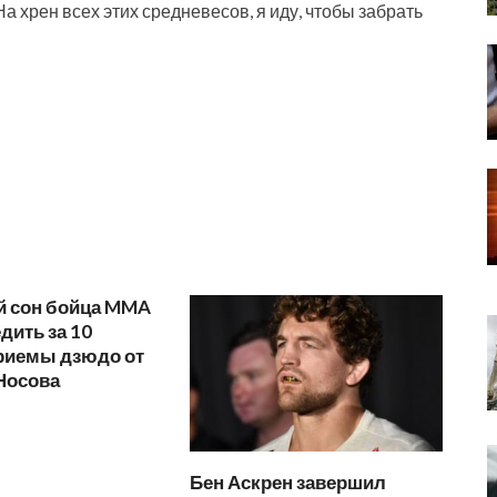
а хрен всех этих средневесов, я иду, чтобы забрать
 сон бойца MMA
едить за 10
Приемы дзюдо от
Носова
Бен Аскрен завершил