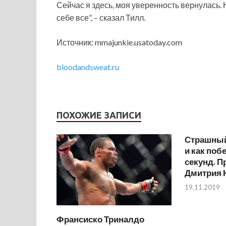
Сейчас я здесь, моя уверенность вернулась. Н
себе все”, – сказал Тилл.
Источник: mmajunkie.usatoday.com
bloodandsweat.ru
ПОХОЖИЕ ЗАПИСИ
Страшный
и как поб
секунд. 
Дмитрия 
19.11.2019
Франсиско Триналдо