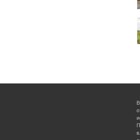
В
о
и
П
в