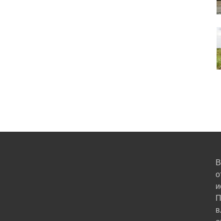
В
о
и
П
в