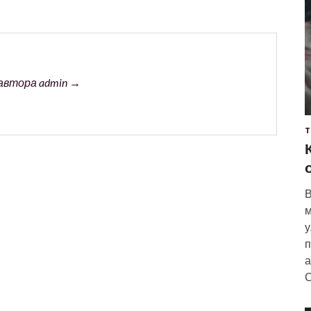
автора admin →
Т
В
м
у
п
а
С