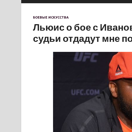
БОЕВЫЕ ИСКУССТВА
Льюис о бое с Ивано
судьи отдадут мне п