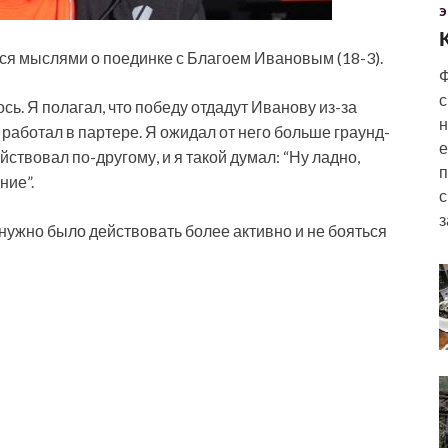
Э
ся мыслями о поединке с Благоем Ивановым (18-3).
Ф
с
ось. Я полагал, что победу отдадут Иванову из-за
н
н работал в партере. Я ожидал от него больше
граунд-
е
йствовал по-другому, и я такой думал: “Ну ладно,
п
ние”.
с
з
 нужно было действовать более активно и не бояться