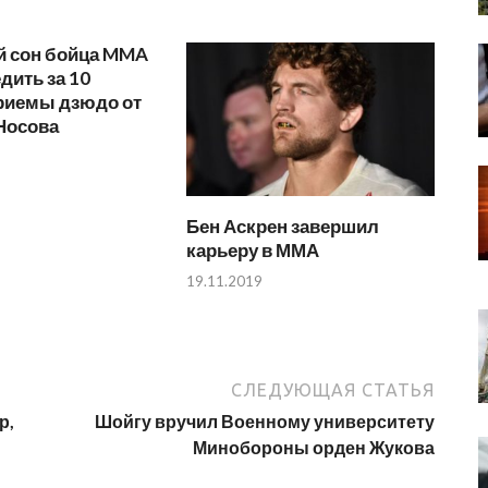
 сон бойца MMA
едить за 10
Приемы дзюдо от
Носова
Бен Аскрен завершил
карьеру в ММА
19.11.2019
СЛЕДУЮЩАЯ СТАТЬЯ
р,
Шойгу вручил Военному университету
Минобороны орден Жукова