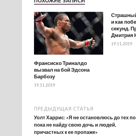
ПОХОЖИЕ ЗАПИСИ
Страшный
и как поб
секунд. 
Дмитрия 
19.11.2019
Франсиско Триналдо
вызвал на бой Эдсона
Барбозу
19.11.2019
ПРЕДЫДУЩАЯ СТАТЬЯ
Уолт Харрис: «Я не остановлюсь до тех по
пока не найду свою дочь и людей,
причастных к ее пропаже»