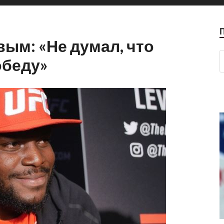
вым: «Не думал, что
обеду»