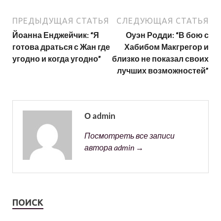
ПРЕДЫДУЩАЯ СТАТЬЯ
СЛЕДУЮЩАЯ СТАТЬЯ
Йоанна Енджейчик: “Я
Оуэн Родди: “В бою с
готова драться с Жан где
Хабибом Макгрегор и
угодно и когда угодно”
близко не показал своих
лучших возможностей”
О admin
Посмотреть все записи
автора admin →
ПОИСК