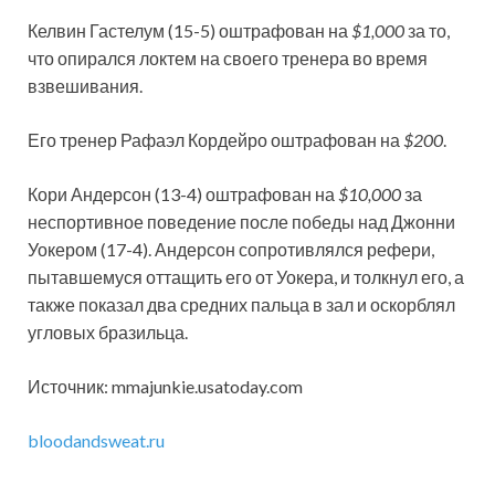
Келвин Гастелум (15-5) оштрафован на
$1,000
за то,
что опирался локтем на своего тренера во время
взвешивания.
Его тренер Рафаэл Кордейро оштрафован на
$200
.
Кори Андерсон
(13-4) оштрафован на
$10,000
за
неспортивное поведение после победы над Джонни
Уокером (17-4). Андерсон сопротивлялся рефери,
пытавшемуся оттащить его от Уокера, и толкнул его, а
также показал два средних пальца в зал и оскорблял
угловых бразильца.
Источник: mmajunkie.usatoday.com
bloodandsweat.ru