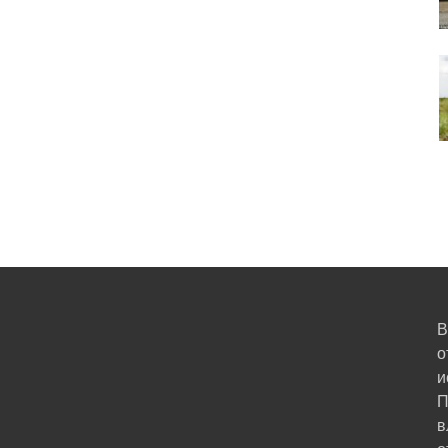
В
о
и
П
в