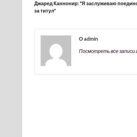
Джаред Каннонир: “Я заслуживаю поедин
за титул”
О admin
Посмотреть все записи 