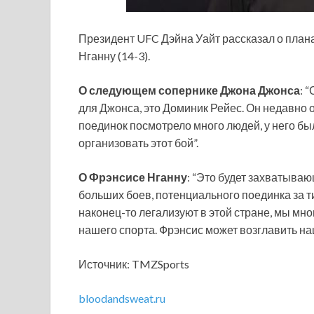
Президент UFC Дэйна Уайт рассказал о план
Нганну (14-3).
О следующем сопернике Джона Джонса
: 
для Джонса, это Доминик Рейес. Он недавн
поединок посмотрело много людей, у него б
организовать этот бой”.
О Фрэнсисе Нганну
: “Это будет захватываю
больших боев, потенциального поединка за ти
наконец-то легализуют в этой стране, мы мно
нашего спорта. Фрэнсис может возглавить на
Источник: TMZSports
bloodandsweat.ru