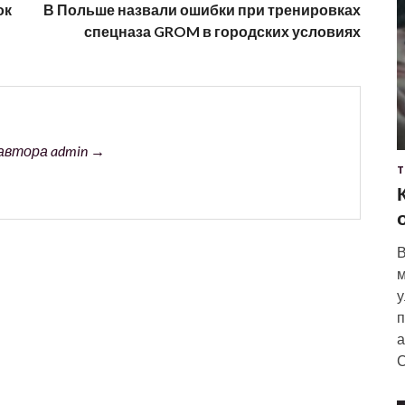
ок
В Польше назвали ошибки при тренировках
спецназа GROM в городских условиях
автора admin →
Т
В
м
у
п
а
С