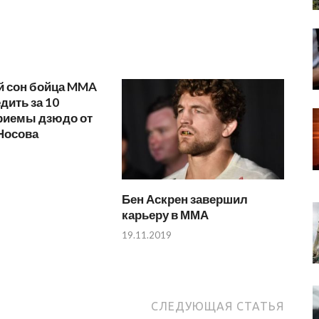
 сон бойца MMA
едить за 10
Приемы дзюдо от
Носова
Бен Аскрен завершил
карьеру в ММА
19.11.2019
СЛЕДУЮЩАЯ СТАТЬЯ