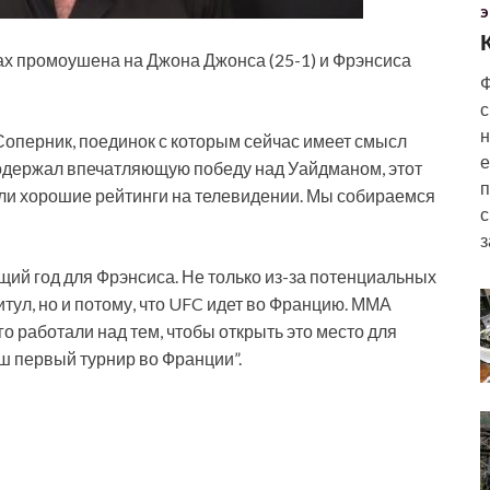
Э
ах промоушена на Джона Джонса (25-1) и Фрэнсиса
Ф
с
н
“Соперник, поединок с которым сейчас имеет смысл
е
о одержал впечатляющую победу над Уайдманом,
этот
п
ыли хорошие рейтинги на телевидении. Мы собираемся
с
з
щий год для Фрэнсиса. Не только из-за потенциальных
тул, но и потому, что UFC идет во Францию. ММА
го работали над тем, чтобы открыть это место для
ш первый турнир во Франции”.