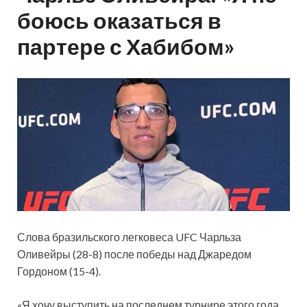
боюсь оказаться в
партере с Хабибом»
Слова бразильского легковеса UFC Чарльза
Оливейры (28-8) после победы над Джаредом
Гордоном (15-4).
«Я хочу выступить на последнем турнире этого года.