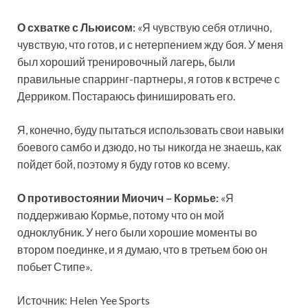
О схватке с Льюисом:
«Я чувствую себя отлично,
чувствую, что готов, и с
нетерпением жду боя. У меня
был хороший тренировочный лагерь, были
правильные спарринг-партнеры, я готов к встрече с
Дерриком. Постараюсь финишировать его.
Я, конечно, буду пытаться использовать свои навыки
боевого самбо и дзюдо, но ты никогда не знаешь, как
пойдет бой, поэтому я буду готов ко всему.
О противостоянии Миочич – Кормье:
«Я
поддерживаю Кормье, потому что он мой
одноклубник. У него были хорошие моменты во
втором поединке, и я думаю, что в третьем бою он
побьет Стипе».
Источник: Helen Yee Sports