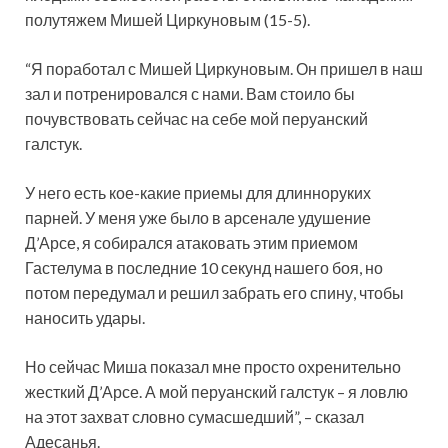
полутяжем Мишей Циркуновым (15-5).
“Я поработал с Мишей Циркуновым. Он пришел в наш
зал и потренировался с нами. Вам стоило бы
почувствовать сейчас на себе мой перуанский
галстук.
У
него есть кое-какие приемы для длинноруких
парней. У меня уже было в арсенале удушение
Д’Арсе, я собирался атаковать этим приемом
Гастелума в последние 10 секунд нашего боя, но
потом передумал и решил забрать его спину, чтобы
наносить удары.
Но сейчас Миша показал мне просто охренительно
жесткий Д’Арсе. А мой перуанский галстук – я ловлю
на этот захват словно сумасшедший”, – сказал
Адесанья.