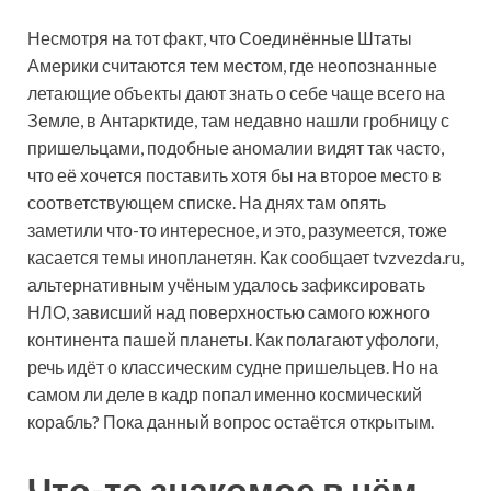
Несмотря на тот факт, что Соединённые Штаты
Америки считаются тем местом, где неопознанные
летающие объекты дают знать о себе чаще всего на
Земле, в Антарктиде, там недавно нашли гробницу с
пришельцами, подобные аномалии видят так часто,
что её хочется поставить хотя бы на второе место в
соответствующем списке. На днях там опять
заметили что-то интересное, и это, разумеется, тоже
касается темы инопланетян. Как сообщает tvzvezda.ru,
альтернативным учёным удалось зафиксировать
НЛО, зависший над поверхностью самого южного
континента пашей планеты. Как полагают уфологи,
речь идёт о классическим судне пришельцев. Но на
самом ли деле в кадр попал именно космический
корабль? Пока данный вопрос остаётся открытым.
Что-то знакомое в нём