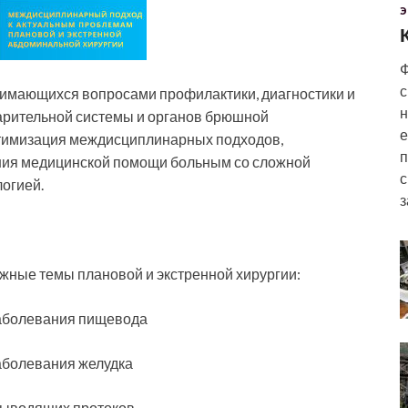
Э
Ф
с
нимающихся вопросами профилактики, диагностики и
н
арительной системы и органов брюшной
е
птимизация междисциплинарных подходов,
п
ния медицинской помощи больным со сложной
с
огией.
з
жные темы плановой и экстренной хирургии:
аболевания пищевода
аболевания желудка
выводящих протоков