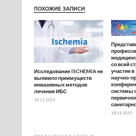
ПОХОЖИЕ ЗАПИСИ
Представ
професси
медицинс
со всей с
участие в
Исследование ISCHEMIA не
научно-п
выявило преимуществ
конферен
инвазивных методов
системы 
лечения ИБС
первично
19.11.2019
санитарн
18.11.2019