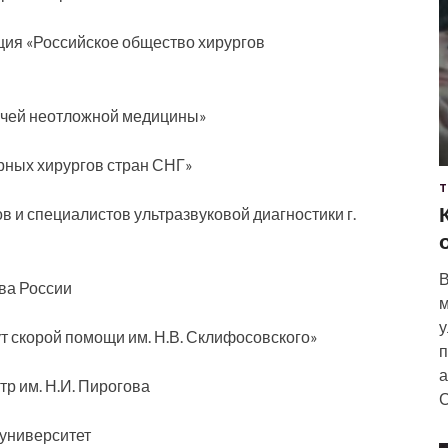
ия «Российское общество хирургов
ачей неотложной медицины»
ных хирургов стран СНГ»
Т
 и специалистов ультразвуковой диагностики г.
В
ва России
м
у
т скорой помощи им. Н.В. Склифосовского»
п
а
р им. Н.И. Пирогова
С
университет