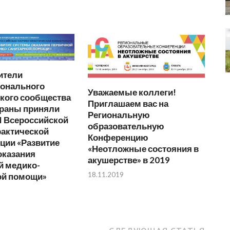
ители
онального
Уважаемые коллеги!
кого сообщества
Приглашаем вас на
траны приняли
Региональную
 I Всероссийской
образовательную
рактической
Конференцию
ции «Развитие
«Неотложные состояния в
оказания
акушерстве» в 2019
й медико-
18.11.2019
ой помощи»