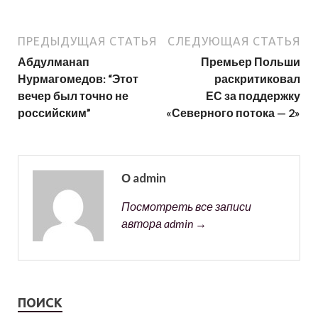
ПРЕДЫДУЩАЯ СТАТЬЯ
СЛЕДУЮЩАЯ СТАТЬЯ
Абдулманап
Премьер Польши
Нурмагомедов: “Этот
раскритиковал
вечер был точно не
ЕС за поддержку
российским”
«Северного потока — 2»
О admin
Посмотреть все записи
автора admin →
ПОИСК