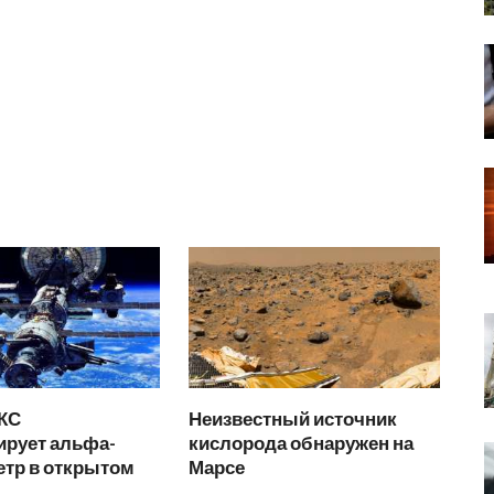
КС
Неизвестный источник
ирует альфа-
кислорода обнаружен на
етр в открытом
Марсе