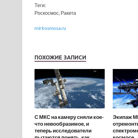
Теги:
Роскосмос, Ракета
mirkosmosa.ru
ПОХОЖИЕ ЗАПИСИ
С МКС на камеру сняли кое-
Экипаж М
что невообразимое, и
отремонт
теперь исследователи
спектром
пытаются понять, как
космосе