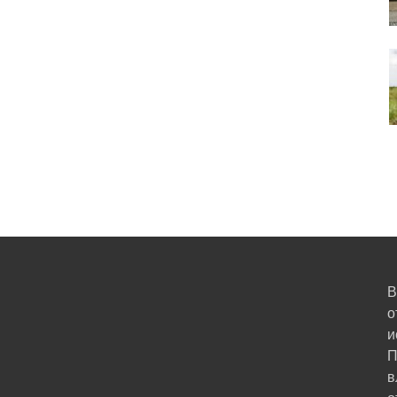
В
о
и
П
в