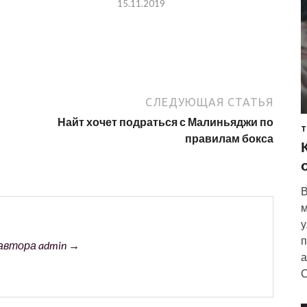
15.11.2019
СЛЕДУЮЩАЯ СТАТЬЯ
Найт хочет подраться с Малиньяджи по
Т
правилам бокса
В
м
у
п
автора admin →
а
С