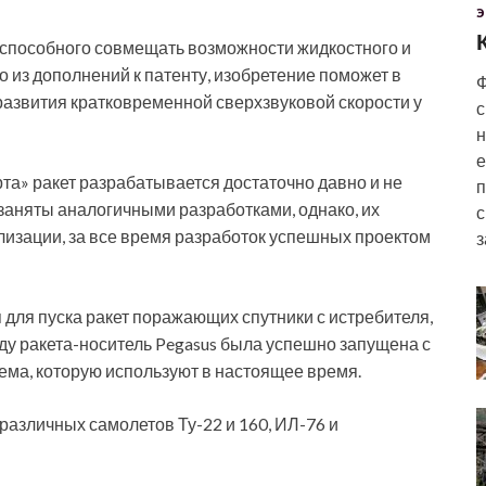
Э
 способного совмещать возможности жидкостного и
о из дополнений к патенту, изобретение поможет в
Ф
развития кратковременной сверхзвуковой скорости у
с
н
е
та» ракет разрабатывается достаточно давно и не
п
заняты аналогичными разработками, однако, их
с
лизации, за все время разработок успешных проектом
з
для пуска ракет поражающих спутники с истребителя,
оду ракета-носитель Pegasus была успешно запущена с
тема, которую используют в настоящее время.
различных самолетов Ту-22 и 160, ИЛ-76 и