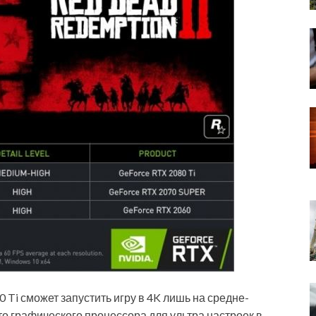
 Ti сможет запустить игру в 4K лишь на средне-
то графического процессора для ультра настроек в