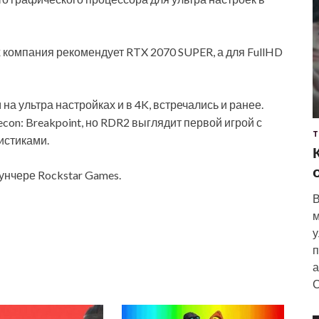
 компания рекомендует RTX 2070 SUPER, а для FullHD
на ультра настройках и в 4K, встречались и ранее.
econ: Breakpoint, но RDR2 выглядит первой игрой с
Т
истиками.
унчере Rockstar Games.
В
м
у
п
а
С