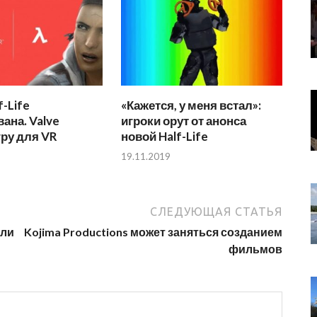
f-Life
«Кажется, у меня встал»:
ана. Valve
игроки орут от анонса
гру для VR
новой Half-Life
19.11.2019
СЛЕДУЮЩАЯ СТАТЬЯ
шли
Kojima Productions может заняться созданием
фильмов