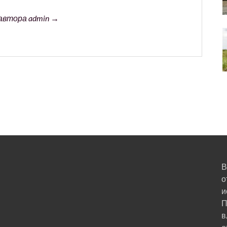
автора admin →
В
о
и
П
в