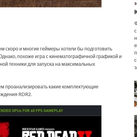
Э
Ф
с
н
е
ем скоро и многие геймеры хотели бы подготовить
п
 Однако, похоже игра с кинематографичной графикой и
с
ной техники
для запуска на максимальных
з
ем проанализировать какие комплектующие
ождения RDR2.