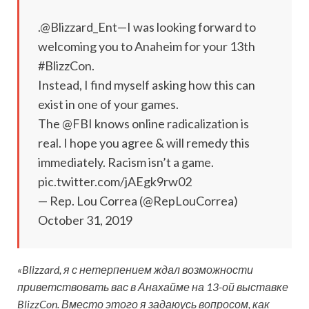
.@Blizzard_Ent—I was looking forward to
welcoming you to Anaheim for your 13th
#BlizzCon.
Instead, I find myself asking how this can
exist in one of your games.
The @FBI knows online radicalization is
real. I hope you agree & will remedy
this
immediately. Racism isn’t a game.
pic.twitter.com/jAEgk9rw02
— Rep. Lou Correa (@RepLouCorrea)
October 31, 2019
«Blizzard, я с нетерпением ждал возможности
приветствовать вас в Анахайме на 13-ой выставке
BlizzCon. Вместо этого я задаюусь вопросом, как