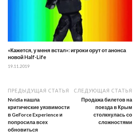
«Кажется, у меня встал»: игроки орут от анонса
новой Half-Life
19.11.2019
ПРЕДЫДУЩАЯ СТАТЬЯ
СЛЕДУЮЩАЯ СТАТЬЯ
Nvidia нашла
Продажа билетов на
критические уязвимости
поезда в Крым
в GeForce Experience и
столкнулась со
попросила всех
сложностями
обновиться