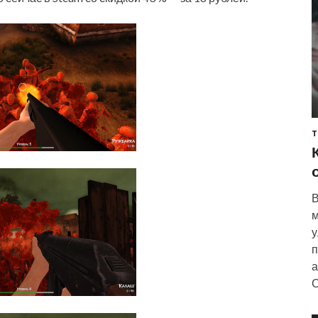
Т
В
м
у
п
а
С