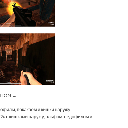
ITION →
офилы, покакаем и кишки наружу
 2» с кишками наружу, эльфом-педофилом и