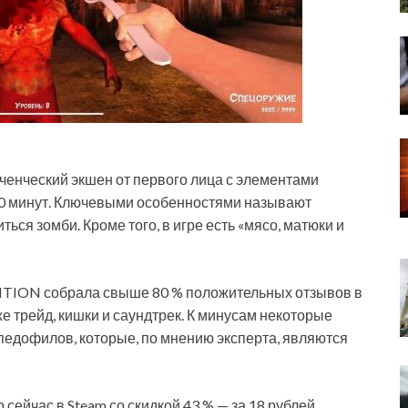
ченческий экшен от первого лица с элементами
10 минут. Ключевыми особенностями называют
ься зомби. Кроме того, в игре есть «мясо, матюки и
DITION собрала свыше 80 % положительных отзывов в
е трейд, кишки и саундтрек. К минусам некоторые
-педофилов, которые, по мнению эксперта, являются
ейчас в Steam со скидкой 43 % — за 18 рублей.