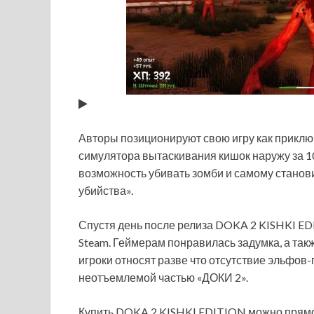
Авторы позиционируют свою игру как приклю
симулятора вытаскивания кишок наружу за 
возможность убивать зомби и самому становит
убийства».
Спустя день после релиза DOKA 2 KISHKI E
Steam. Геймерам понравилась задумка, а такж
игроки относят разве что отсутствие эльфов
неотъемлемой частью «ДОКИ 2».
Купить DOKA 2 KISHKI EDITION можно прямо с