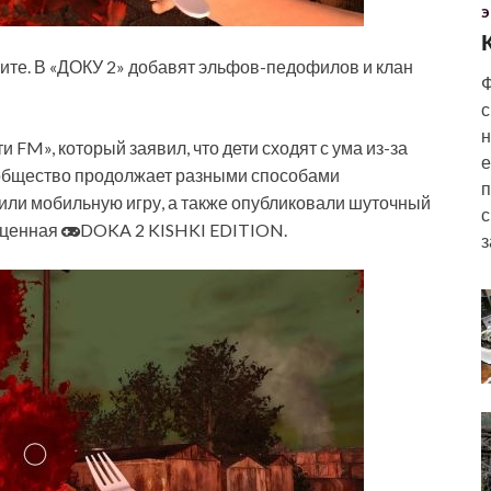
Э
чите. В «ДОКУ 2» добавят эльфов-педофилов и клан
Ф
с
н
 FM», который заявил, что дети сходят с ума из-за
е
общество продолжает разными способами
п
тили мобильную игру, а также опубликовали шуточный
с
оценная
DOKA 2 KISHKI EDITION.
з