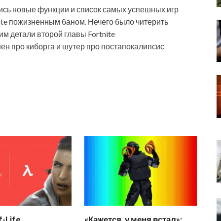
лись новые функции и список самых успешных игр
nite пожизненным баном. Нечего было читерить
им детали второй главы Fortnite
ен про киборга и шутер про постапокалипсис
f-Life
«Кажется, у меня встал»: