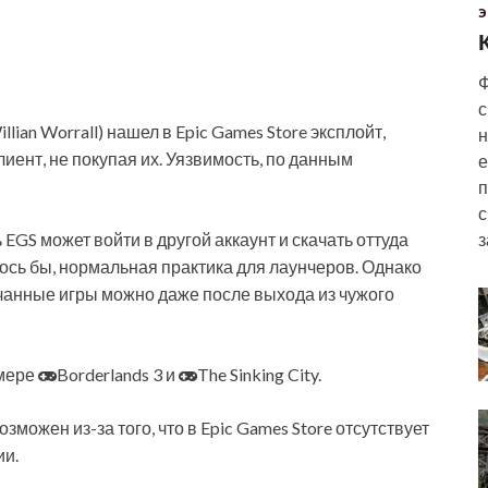
Э
Ф
с
ian Worrall) нашел в Epic Games Store эксплойт,
н
лиент, не покупая их. Уязвимость, по данным
е
п
с
EGS может войти в другой аккаунт и скачать оттуда
з
ось бы, нормальная практика для лаунчеров. Однако
качанные игры можно даже после выхода из чужого
имере
Borderlands 3 и
The Sinking City.
зможен из-за того, что в Epic Games Store отсутствует
ии.