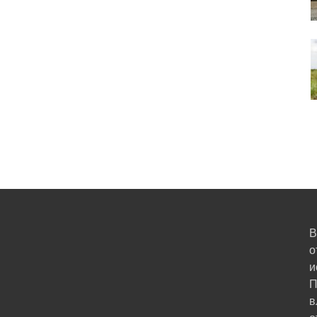
В
о
и
П
в