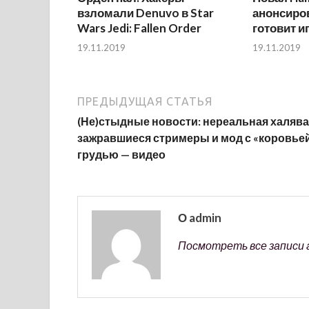
взломали Denuvo в Star
анонсиров
Wars Jedi: Fallen Order
готовит и
19.11.2019
19.11.2019
ПРЕДЫДУЩАЯ СТАТЬЯ
(Не)стыдные новости: нереальная халява
зажравшиеся стримеры и мод с «коровье
грудью — видео
О admin
Посмотреть все записи 