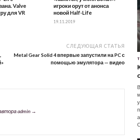
ана. Valve
игроки орут от анонса
гру для VR
новой Half-Life
19.11.2019
СЛЕДУЮЩАЯ СТАТЬЯ
,
Metal Gear Solid 4 впервые запустили на PC с
Т
й»
помощью эмулятора — видео
В
м
у
п
автора admin →
а
С