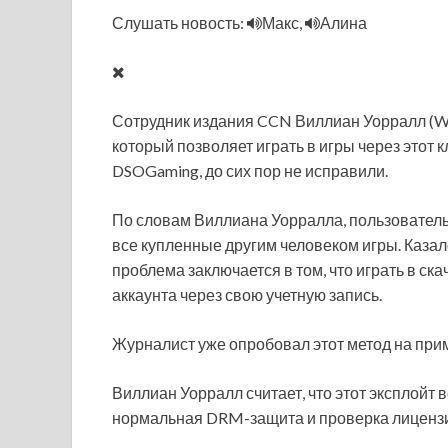
Слушать новость:
Макс,
Алина
Сотрудник издания CCN Виллиан Уорралл (Will
который позволяет играть в игры через этот к
DSOGaming, до сих пор не исправили.
По словам Виллиана
Уорралла, пользователь 
все купленные другим человеком игры. Казал
проблема заключается в том, что играть в с
аккаунта через свою учетную запись.
Журналист уже опробовал этот метод на пр
Виллиан Уорралл считает, что этот эксплойт во
нормальная DRM-защита и проверка лиценз