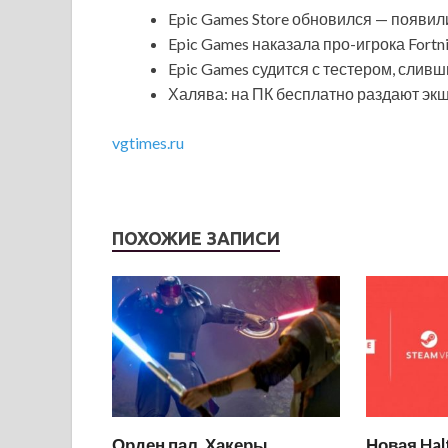
Epic Games Store обновился — появи
Epic Games наказала про-игрока Fort
Epic Games судится с тестером, сливш
Халява: на ПК бесплатно раздают экш
vgtimes.ru
ПОХОЖИЕ ЗАПИСИ
Орден пал. Хакеры
Новая Hal