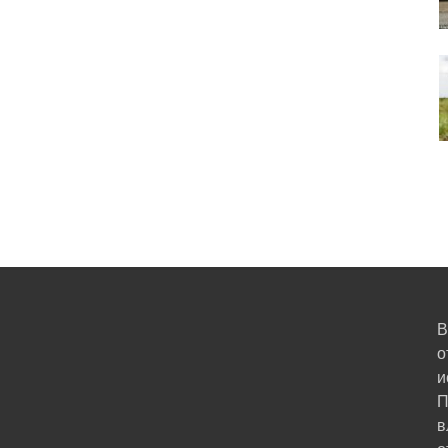
В
о
и
П
в