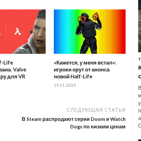
Т
f-Life
«Кажется, у меня встал»:
ана. Valve
игроки орут от анонса
гру для VR
новой Half-Life
19.11.2019
В
м
у
СЛЕДУЮЩАЯ СТАТЬЯ
п
а
В Steam распродают серии Doom и Watch
С
Dogs по низким ценам