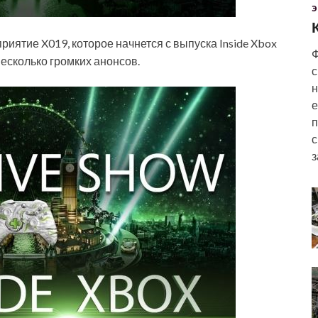
Э
иятие X019, которое начнется с выпуска Inside Xbox
Ф
несколько громких анонсов.
с
н
е
п
с
з