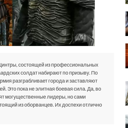
 Цинтры, состоящей из профессиональных
ардских солдат набирают по призыву. По
рмия разграбливает города и заставляют
й. Это пока не элитная боевая сила. Да, во
оят могущественные лидеры, но сами
стоящий из оборванцев. Их доспехи отлично