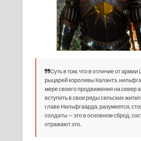
Суть в том, что в
отличие от армии
рыцарей королевы Калантэ, нильфга
мере своего продвижения на север а
вступить в свои ряды сельских жителе
главе Нильфгаарда, разумеется, ст
солдаты — это в основном сброд, со
отражают это.