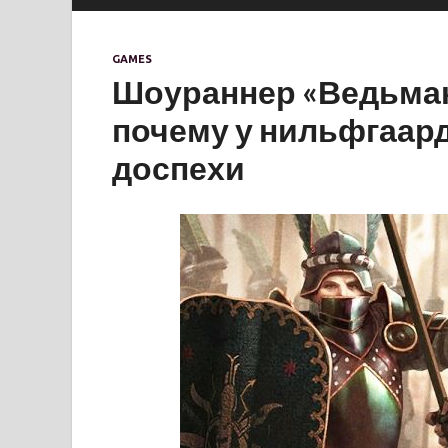
GAMES
Шоураннер «Ведьмака»
почему у нильфгаард
доспехи