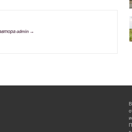
автора admin →
В
о
и
П
в