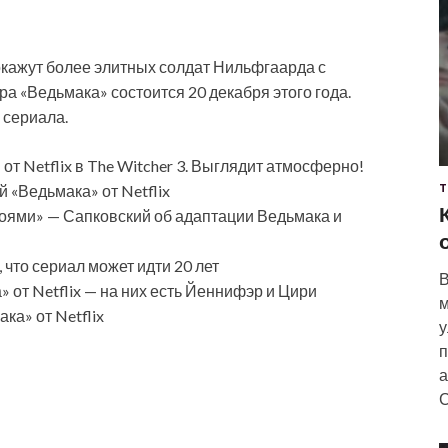
окажут более элитных солдат Нильфгаарда с
 «Ведьмака» состоится 20 декабря этого года.
 сериала.
т Netflix в The Witcher 3. Выглядит атмосферно!
 «Ведьмака» от Netflix
Т
ероями» — Сапковский об адаптации Ведьмака и
что сериал может идти 20 лет
В
от Netflix — на них есть Йеннифэр и Цири
м
ка» от Netflix
у
п
а
С