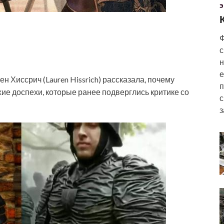
Э
Ф
с
н
е
н Хиссрич (Lauren Hissrich) рассказала, почему
п
ие доспехи, которые ранее подверглись критике со
с
з