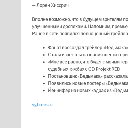
— Лорен Хиссрич
Вполне возможно, что в будущем зрителям п
улучшенными доспехами. Напомним, премьера
Ранее в сети появился полноценный трейлер
Фанат воссоздал трейлер «Ведьмака» о
Стали известны названия шести серий
«Мне все равно, что будет с моими г
судебных тяжбах с CD Projekt RED
Постановщик «Ведьмака» рассказала, 
Появились новые постеры «Ведьмака» 
Йеннифэр на новых кадрах из «Ведьма
vgtimes.ru