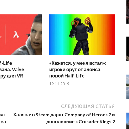
f-Life
«Кажется, у меня встал»:
ана. Valve
игроки орут от анонса
гру для VR
новой Half-Life
19.11.2019
СЛЕДУЮЩАЯ СТАТЬЯ
ка»
Халява: в Steam дарят Company of Heroes 2 и
тва
дополнение к Crusader Kings 2