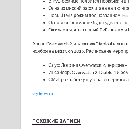
В PvE-режиме появится прокачка и в
Одна из миссий рассчитана на 4-х иг
Новый PvP-режим под названием Push.
Основное внимание будет уделено п
Ожидается, что в новый PvP-режим и P
Анонс Overwatch 2, а также
Diablo 4 и доп
ноября на BlizzCon 2019. Расписание мероп
Слух: Логотип Overwatch 2, персонаж
Инсайдер: Overwatch 2, Diablo 4 и ре
СМИ: разработку шутера от первого ли
vgtimes.ru
ПОХОЖИЕ ЗАПИСИ