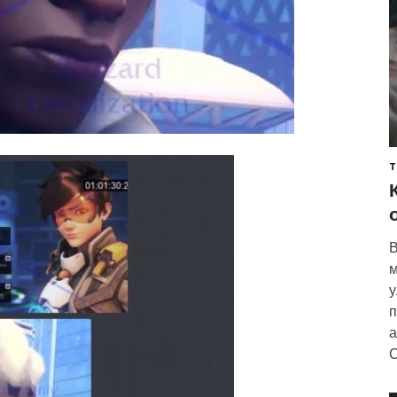
Т
В
м
у
п
а
С