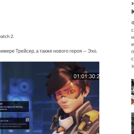
Э
Ф
с
atch 2.
н
е
имере Трейсер, а также нового героя — Эхо.
п
с
з