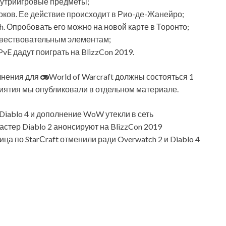
нутриигровые предметы;
роков. Ее действие происходит в Рио-де-Жанейро;
 Опробовать его можно на новой карте в Торонто;
овествовательным элементам;
vE дадут поиграть на BlizzCon 2019.
олнения для
World of Warcraft должны состояться 1
риятия мы опубликовали в отдельном материале.
 Diablo 4 и дополнение WoW утекли в сеть
мастер Diablo 2 анонсируют на BlizzCon 2019
ца по StarСraft отменили ради Overwatch 2 и Diablo 4