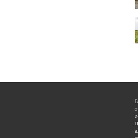
В
о
и
П
в