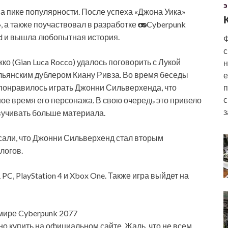
Э
на пике популярности. После успеха «Джона Уика»
, а также поучаствовал в разработке
Cyberpunk
Red и вышла любопытная история.
Ф
с
кко (Gian Luca Rocco) удалось поговорить с Лукой
н
альянским дублером Киану Ривза. Во время беседы
е
 понравилось играть Джонни Сильверхенда, что
п
с
ое время его персонажа. В свою очередь это привело
з
звучивать больше материала.
исали, что Джонни Сильверхенд стал вторым
логов.
PC, PlayStation 4 и Xbox One. Также игра выйдет на
мире Cyberpunk 2077
но купить на официальном сайте. Жаль, что не всем