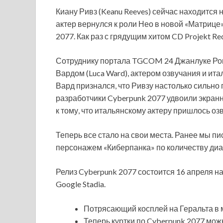
Киану Ривз (Keanu Reeves) сейчас находится 
актер вернулся к роли Нео в новой «Матрице»
2077. Как раз с грядущим хитом CD Projekt 
Сотруднику портала TGCOM 24 Джанлуке
Ро
Вардом (Luca Ward), актером озвучания и ит
Вард признался, что Ривзу настолько сильно
разработчики Cyberpunk 2077 удвоили экранн
к тому, что итальянскому актеру пришлось о
Теперь все стало на свои места. Ранее мы п
персонажем «Киберпанка» по количеству диа
Релиз Cyberpunk 2077 состоится 16 апреля на 
Google Stadia.
Потрясающий косплей на Геральта в 
Теперь куртки по Cyberpunk 2077 мож