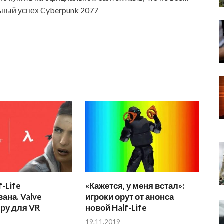
ный успех Cyberpunk 2077
f-Life
«Кажется, у меня встал»:
ана. Valve
игроки орут от анонса
гру для VR
новой Half-Life
19.11.2019