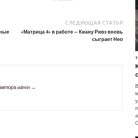
СЛЕДУЮЩАЯ СТАТЬЯ
бные
«Матрица 4» в работе — Киану Ривз вновь
ю
сыграет Нео
Т
В
автора admin →
м
у
п
а
С