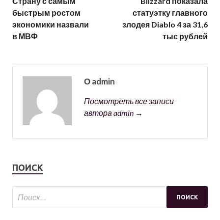
Страну с самым
Blizzard показала
быстрым ростом
статуэтку главного
экономики назвали
злодея Diablo 4 за 31,6
в МВФ
тыс рублей
О admin
Посмотреть все записи
автора admin →
ПОИСК