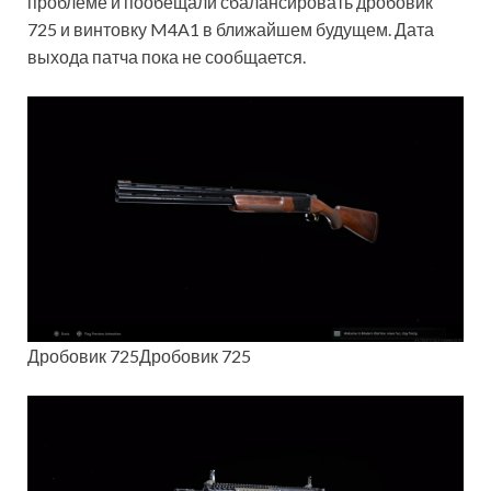
проблеме и пообещали сбалансировать дробовик
725 и винтовку M4A1 в ближайшем будущем. Дата
выхода патча пока не сообщается.
Дробовик 725Дробовик 725