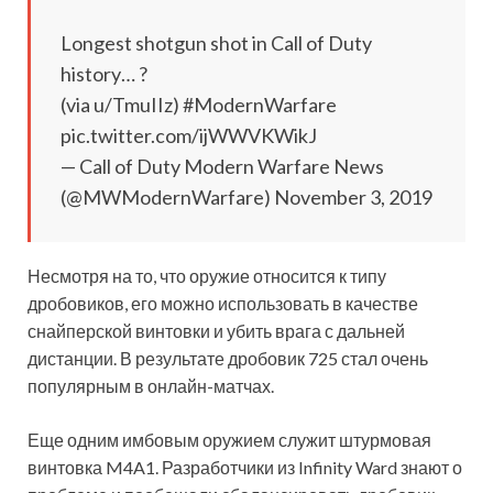
Longest shotgun shot in Call of Duty
history… ?
(via u/TmuIIz) #ModernWarfare
pic.twitter.com/ijWWVKWikJ
— Call of Duty Modern Warfare News
(@MWModernWarfare) November 3, 2019
Несмотря на то, что оружие относится
к типу
дробовиков, его можно использовать в качестве
снайперской винтовки и убить врага с дальней
дистанции. В результате дробовик 725 стал очень
популярным в онлайн-матчах.
Еще одним имбовым оружием служит штурмовая
винтовка M4A1. Разработчики из Infinity Ward знают о