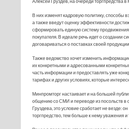
Алексей Груздев, на очереди торгпредства в
В них изменят кадровую политику, способы в
а также введут оценку эффективности дости
сформировать единую систему продвижения э
покупателя. В идеале речь идет о создании 
договариваться о поставках своей продукции
Также ведомство хочет изменить информаци
их конкретными и адресованными конкретным 
часть информации и предоставлять уже конкр
тарифах и других условиях, которые интерес
Минпромторг настаивает и на большей публичн
общению со СМИ и переводе из посольств в 
Груздева, это условие сработает не везде: он
торгпредство, тем больше к нему уважения и