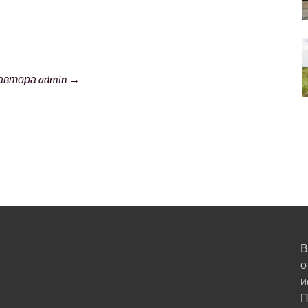
автора admin →
В
о
и
П