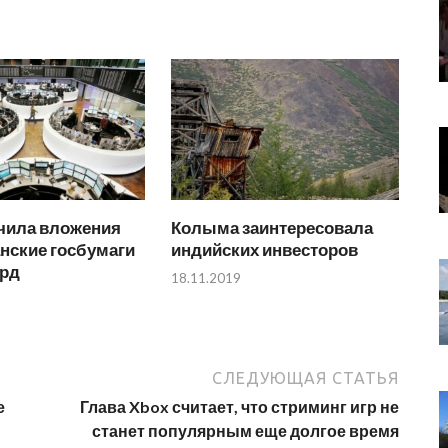
чила вложения
Колыма заинтересовала
нские госбумаги
индийских инвесторов
лрд
18.11.2019
СЛЕДУЮЩАЯ СТАТЬЯ
е
Глава Xbox считает, что стриминг игр не
станет популярным еще долгое время