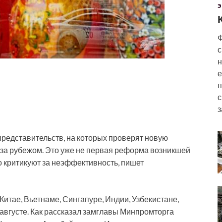
Э
Ф
с
н
е
п
с
з
редставительств, на которых проверят новую
за рубежом. Это уже не первая реформа возникшей
о критикуют
за неэффективность, пишет
Китае, Вьетнаме, Сингапуре, Индии, Узбекистане,
августе. Как рассказал замглавы Минпромторга