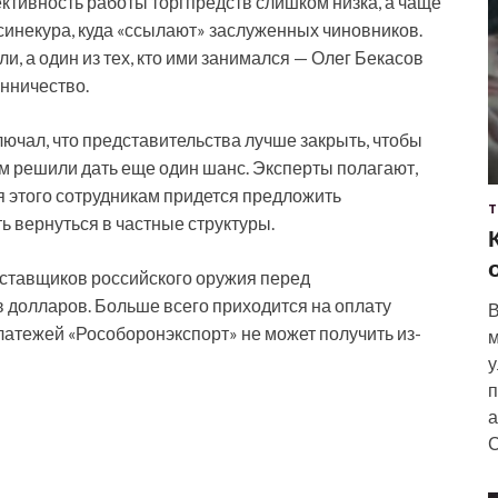
ктивность работы торгпредств слишком низка, а чаще
синекура, куда «ссылают» заслуженных чиновников.
 а один из тех, кто ими занимался — Олег Бекасов
нничество.
чал, что представительства лучше закрыть, чтобы
м решили дать еще один шанс. Эксперты полагают,
я этого сотрудникам придется предложить
Т
 вернуться в частные структуры.
оставщиков российского оружия перед
 долларов. Больше всего приходится на оплату
В
платежей «Рособоронэкспорт» не может получить из-
м
у
п
а
С