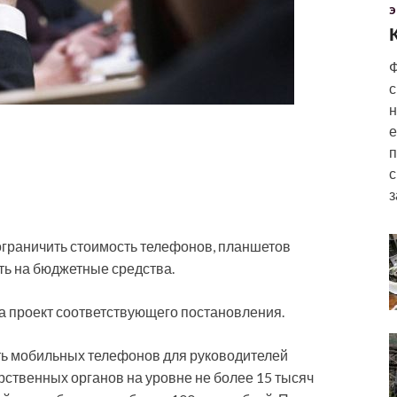
Э
Ф
с
н
е
п
с
з
граничить стоимость телефонов, планшетов
ать на бюджетные средства.
а проект соответствующего
постановления.
ть мобильных телефонов для руководителей
ственных органов на уровне не более 15 тысяч