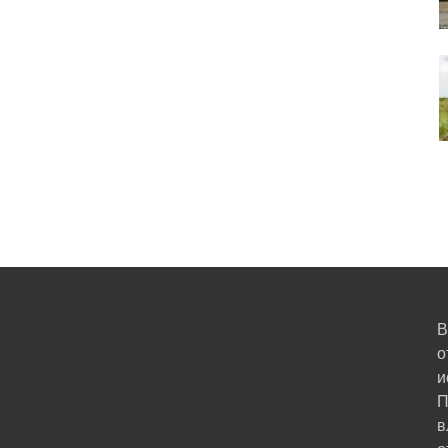
В
о
и
П
в