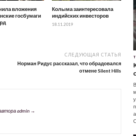
чила вложения
Колыма заинтересовала
нские госбумаги
индийских инвесторов
лрд
18.11.2019
СЛЕДУЮЩАЯ СТАТЬЯ
Т
Норман Ридус рассказал, что обрадовался
отмене Silent Hills
В
м
у
п
автора admin →
а
С