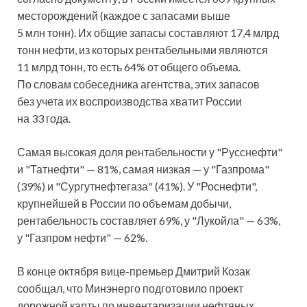
месторождений (каждое с запасами выше
5 млн тонн). Их общие запасы составляют 17,4 млрд
тонн нефти, из которых рентабельными являются
11 млрд тонн, то есть 64% от общего объема.
По словам собеседника агентства, этих запасов
без учета их воспроизводства хватит России
на 33 года.
Самая высокая доля рентабельности у "Русснефти"
и "Татнефти" — 81%, самая низкая — у "Газпрома"
(39%) и "Сургутнефтегаза" (41%). У "Роснефти",
крупнейшей в России по объемам добычи,
рентабельность составляет 69%, у "Лукойла" — 63%,
у "Газпром нефти" — 62%.
В конце октября вице-премьер Дмитрий Козак
сообщал, что Минэнерго подготовило проект
дорожной карты по инвентаризации нефтяных