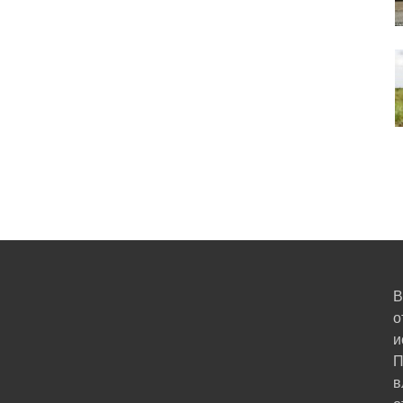
В
о
и
П
в