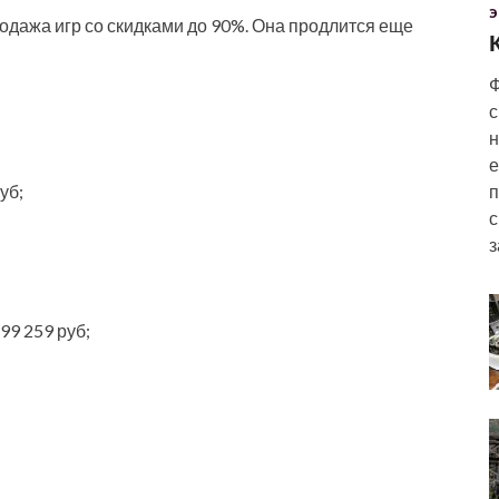
Э
дажа игр со скидками до 90%. Она продлится еще
Ф
с
н
е
уб;
п
с
з
299 259 руб;