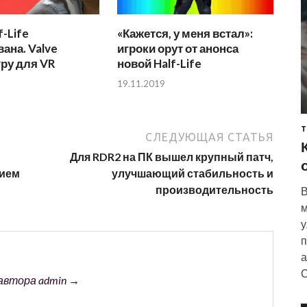
f-Life
«Кажется, у меня встал»:
ана. Valve
игроки орут от анонса
гру для VR
новой Half-Life
19.11.2019
Т
СЛЕДУЮЩАЯ СТАТЬЯ
Для RDR2 на ПК вышел крупный патч,
нием
улучшающий стабильность и
производительность
В
м
у
п
а
С
автора admin →