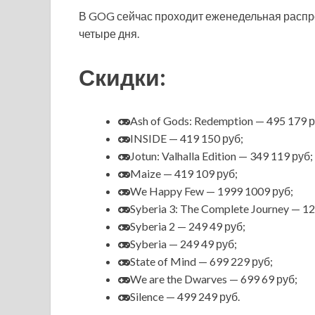
В GOG сейчас проходит еженедельная распро
четыре дня.
Скидки:
Ash of Gods: Redemption — 495 179 р
INSIDE — 419 150 руб;
Jotun: Valhalla Edition — 349 119 руб;
Maize — 419 109 руб;
We Happy Few — 1999 1009 руб;
Syberia 3: The Complete Journey — 1
Syberia 2 — 249 49
руб;
Syberia — 249 49 руб;
State of Mind — 699 229 руб;
We are the Dwarves — 699 69 руб;
Silence — 499 249 руб.