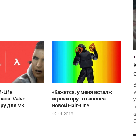
Т
В
f-Life
«Кажется, у меня встал»:
м
ана. Valve
игроки орут от анонса
у
гру для VR
новой Half-Life
п
а
19.11.2019
С