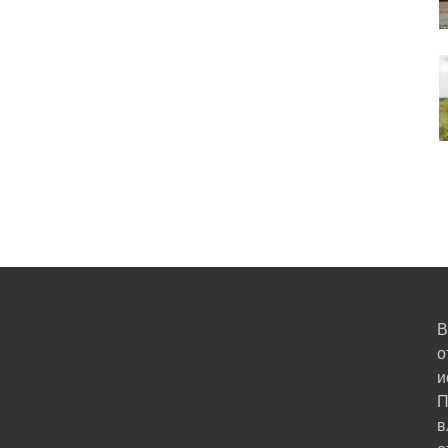
В
о
и
П
в