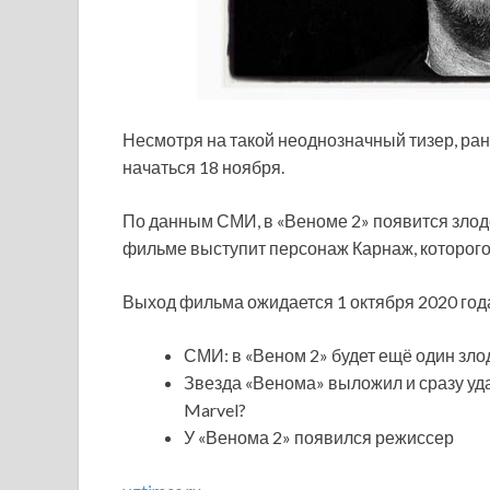
Несмотря на такой неоднозначный
тизер, ра
начаться 18 ноября.
По данным СМИ, в «Веноме 2» появится злод
фильме выступит персонаж Карнаж, которого 
Выход фильма ожидается 1 октября 2020 год
СМИ: в «Веном 2» будет ещё один зл
Звезда «Венома» выложил и сразу уд
Marvel?
У «Венома 2» появился режиссер