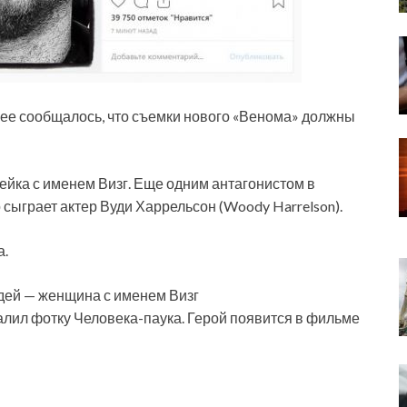
нее сообщалось, что съемки нового «Венома» должны
ейка с именем Визг. Еще одним антагонистом в
сыграет актер Вуди Харрельсон (Woody Harrelson).
а.
одей — женщина с именем Визг
алил фотку Человека-паука. Герой появится в фильме