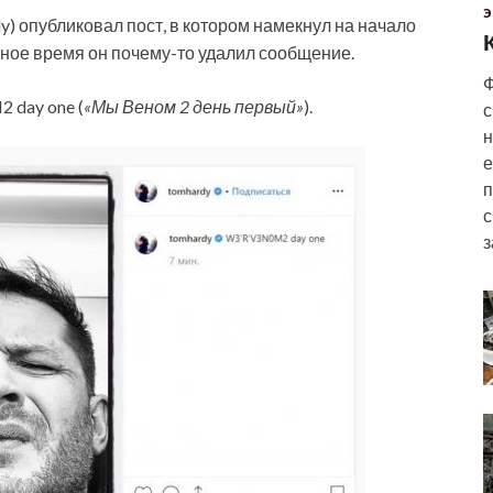
Э
y) опубликовал пост, в котором намекнул на начало
ное время он почему-то удалил сообщение.
Ф
 day one (
«Мы Веном 2 день первый»
).
с
н
е
п
с
з