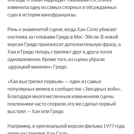
изменила
одну из самых спорных и обсуждаемых
сцен в истории кинофраншизы.
Речь о знаменитой сцене, когда Хан Соло убивает
охотника за головами Гридо в Мос-Эйсли. В новой
версии Гридо произносит дополнительную фразу, а
Хан и Гридо теперь стреляют друг в друга почти
одновременно. Кроме того, из сцены убрали
«дурацкий манекен» Гридо.
«Хан выстрелил первым» — один из самых
популярных мемов в сообществе «Звездных войн».
Благодаря многочисленным изменениям сцены
поклонники часто спорили, кто же сделал первый
выстрел — Хан или Гридо.
Например, в оригинальной версии фильма 1977 года
первым стреляет Хан Соло.