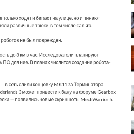
не только
ходят и бегают на улице, но и пинают
ли различные трюки, в том числе сальто.
з роботов не был поврежден.
ость до 8 км в час. Исследователи планируют
 ПО для нее. В планах числится создание робота-
 — в сеть слили концовку MK11 за Терминатора
derlands 3 может привести к бану на форуме Gearbox
релки — появились новые скриншоты MechWarrior 5: