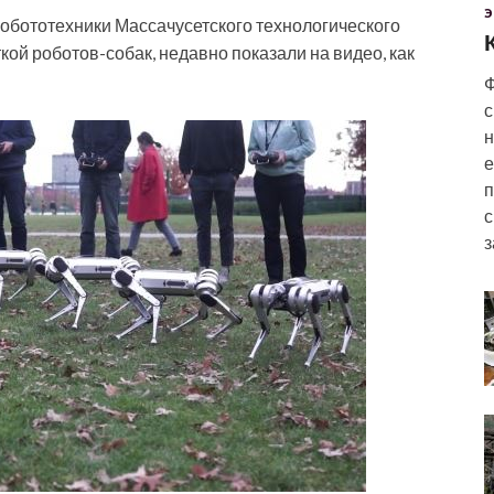
Э
обототехники Массачусетского технологического
ой роботов-собак, недавно показали на видео, как
Ф
с
н
е
п
с
з