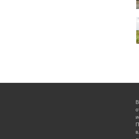
В
о
и
П
в