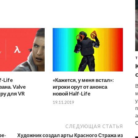
Т
f-Life
«Кажется, у меня встал»:
В
ана. Valve
игроки орут от анонса
гру для VR
новой Half-Life
м
у
19.11.2019
п
а
С
СЛЕДУЮЩАЯ СТАТЬЯ
ре-
Художник создал арты Красного Стража из