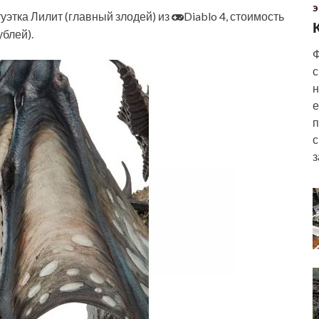
Э
туэтка Лилит (главный злодей) из
Diablo 4, стоимость
ублей).
Ф
с
н
е
п
с
з