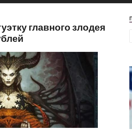
атуэтку главного злодея
рублей