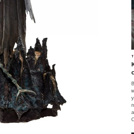
Т
В
м
у
п
а
С