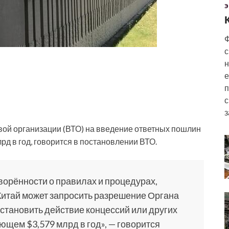
Э
Ф
с
н
е
п
с
з
ой организации (ВТО) на введение ответных пошлин
рд в год, говорится в постановлении ВТО.
оворённости
о правилах и процедурах,
итай может запросить разрешение Органа
становить действие концессий или других
ющем $3,579 млрд в год», — говорится