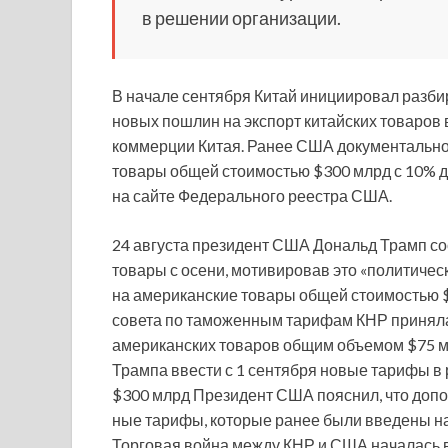
в решении организации.
В начале сентября Китай инициировал разбир
новых пошлин на экспорт китайских товаров
коммерции Китая. Ранее США документальн
товары общей стоимостью $300 млрд с 10% 
на сайте Федерального реестра США.
24 августа президент США Дональд Трамп со
товары с осени, мотивировав это «политиче
на американские товары общей стоимостью $
совета по таможенным тарифам КНР приняла
американских товаров общим объемом $75 мл
Трампа ввести с 1 сентября новые тарифы в 
$300 млрд Президент США пояснил, что доп
ные тарифы, которые ранее были введены на
Торговая война между КНР и США началась в 