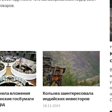
товаров.
Т
В
м
у
п
чила вложения
Колыма заинтересовала
а
нские госбумаги
индийских инвесторов
С
лрд
18.11.2019