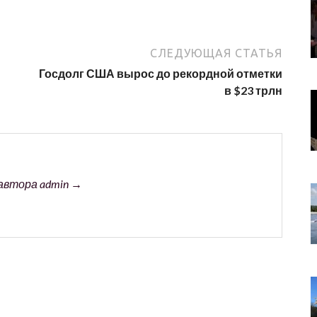
СЛЕДУЮЩАЯ СТАТЬЯ
Госдолг США вырос до рекордной отметки
в $23 трлн
автора admin →