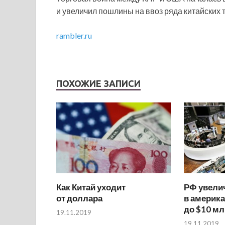
и увеличил пошлины на ввоз ряда китайских 
rambler.ru
ПОХОЖИЕ ЗАПИСИ
Как Китай уходит
РФ увели
от доллара
в америка
до $10 м
19.11.2019
19.11.2019