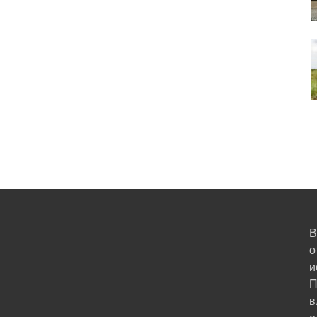
В
о
и
П
в