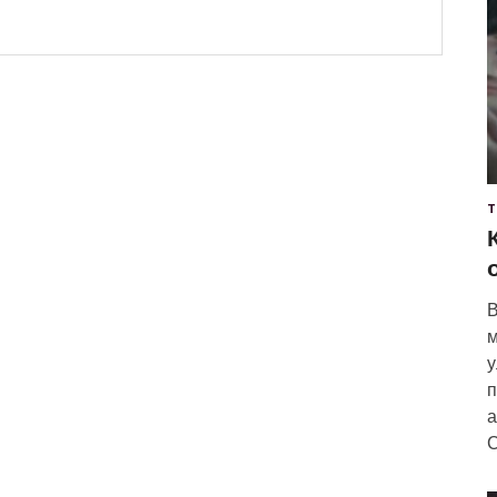
Т
В
м
у
п
а
С