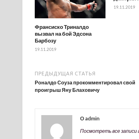
19.11.2019
Франсиско Триналдо
вызвал на бой Эдсона
Барбозу
19.11.2019
ПРЕДЫДУЩАЯ СТАТЬЯ
Роналдо Соуза прокомментировал свой
проигрыш Яну Блаховичу
О admin
Посмотреть все записи 