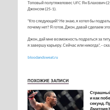
Топовый полутяжеловес UFC Ян Блахович (25
Джонсом (25-1).
“Кто следующий? Не знаю, я хотел бы подрать
почему нет? Я готов, Джон, давай сделаем это
Джон, дай мне возможность
подраться за тит
я завершу карьеру. Сейчас или никогда”, – ск
bloodandsweat.ru
ПОХОЖИЕ ЗАПИСИ
Страшный
и как поб
секунд. 
Дмитрия 