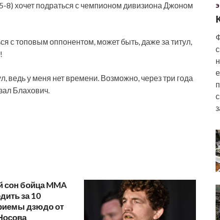
-8) хочет подраться с чемпионом дивизиона Джоном
Э
Ф
ся с топовым оппонентом, может быть, даже за титул,
с
!
н
е
ул, ведь у меня нет времени. Возможно, через три года
п
азал Блахович.
с
з
 сон бойца MMA
едить за 10
Приемы дзюдо от
Носова