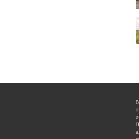
В
о
и
П
в