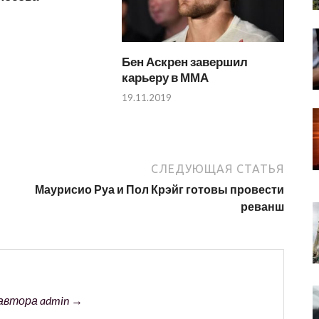
Бен Аскрен завершил
карьеру в ММА
19.11.2019
СЛЕДУЮЩАЯ СТАТЬЯ
Маурисио Руа и Пол Крэйг готовы провести
реванш
автора admin →