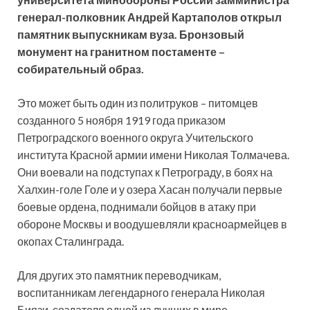
генерал-полковник Андрей Картаполов открыл
памятник выпускникам вуза. Бронзовый
монумент на
гранитном постаменте –
собирательный образ.
Это может быть один из политруков – питомцев
созданного 5 ноября 1919 года приказом
Петроградского военного округа Учительского
института Красной армии имени Николая Толмачева.
Они воевали на подступах к Петрограду, в боях на
Халхин-голе Голе и у озера Хасан получали первые
боевые ордена, поднимали бойцов в атаку при
обороне Москвы и воодушевляли красноармейцев в
окопах Сталинграда.
Для других это памятник переводчикам,
воспитанникам легендарного генерала Николая
Биязи, создателя одной из лучших в мире