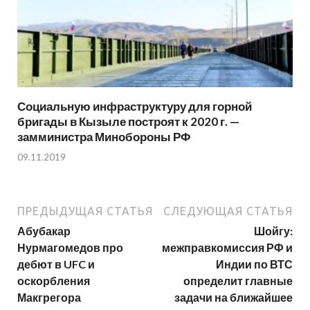
Социальную инфраструктуру для горной
бригады в Кызыле построят к 2020 г. —
замминистра Минобороны РФ
09.11.2019
ПРЕДЫДУЩАЯ СТАТЬЯ
СЛЕДУЮЩАЯ СТАТЬЯ
Абубакар
Шойгу:
Нурмагомедов про
межправкомиссия РФ и
дебют в UFC и
Индии по ВТС
оскорбления
определит главные
Макгрегора
задачи на ближайшее